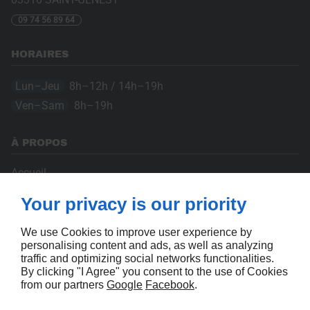
09 74 56 89 64
HORAIRES
Lun–Jeu
8h–12h / 14h–19h
Ven–Sam
8h–19h
À PROPOS
Accueil
Nous contacter
Your privacy is our priority
Mentions légales
Plan du site
We use Cookies to improve user experience by
personalising content and ads, as well as analyzing
SUIVEZ-NOUS
traffic and optimizing social networks functionalities.
By clicking "I Agree" you consent to the use of Cookies
from our partners
Google
Facebook
.